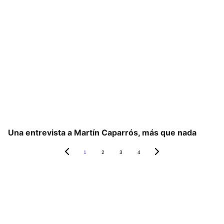
Una entrevista a Martín Caparrós, más que nada
1
2
3
4
Suscripción: es gratuita y 
no te vamos a molestar ;)