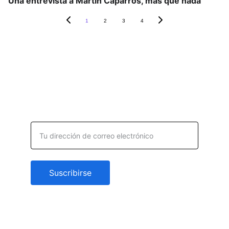
Una entrevista a Martín Caparrós, más que nada
1
2
3
4
Suscripción: es gratuita y 
no te vamos a molestar ;)
Dirección de correo electrónico
Suscribirse