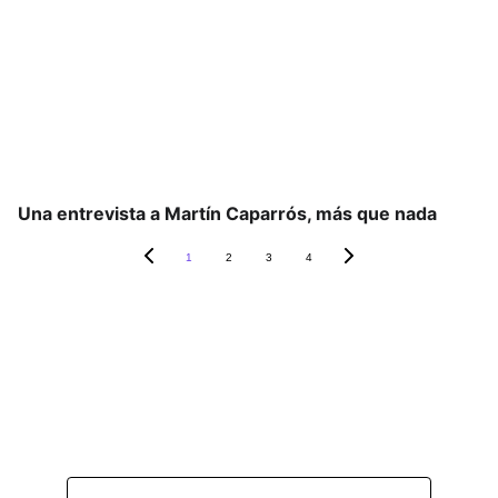
Una entrevista a Martín Caparrós, más que nada
1
2
3
4
Suscripción: es gratuita y 
no te vamos a molestar ;)
Dirección de correo electrónico